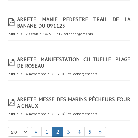
ARRETE MANIF PEDESTRE TRAIL DE LA
p
BANANE DU 091125
d
f
Publié le 17 octobre 2025
312 téléchargements
ARRETE MANIFESTATION CULTUELLE PLAGE
p
DE ROSEAU
d
f
Publié le 14 novembre 2025
309 téléchargements
ARRETE MESSE DES MARINS PÊCHEURS FOUR
p
A CHAUX
d
f
Publié le 14 novembre 2025
366 téléchargements
S
«
1
2
3
4
5
»
e