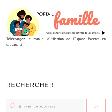
t
s
p
e
r
p
a
g
Téléchargez le manuel d'utilisation de l'Espace Parents en
e
cliquant ici.
RECHERCHER
Search
Ok
for: