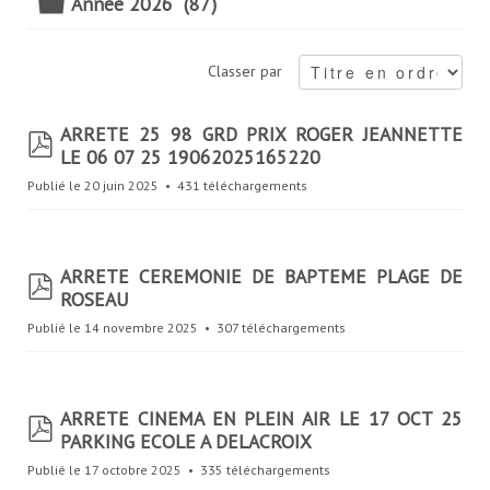
s
D
Année 2026
(87)
o
s
s
i
s
Classer par
i
e
e
r
ARRETE 25 98 GRD PRIX ROGER JEANNETTE
r
p
LE 06 07 25 19062025165220
d
f
Publié le 20 juin 2025
431 téléchargements
ARRETE CEREMONIE DE BAPTEME PLAGE DE
p
ROSEAU
d
f
Publié le 14 novembre 2025
307 téléchargements
ARRETE CINEMA EN PLEIN AIR LE 17 OCT 25
p
PARKING ECOLE A DELACROIX
d
f
Publié le 17 octobre 2025
335 téléchargements