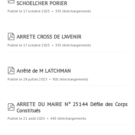
SCHOELCHER PORIER
d
f
Publié le 17 octobre 2025
335 téléchargements
p
ARRETE CROSS DE L'AVENIR
d
Publié le 17 octobre 2025
335 téléchargements
f
p
Arrêté de M LATCHMAN
d
Publié le 28 juillet 2023
901 téléchargements
f
ARRETE DU MAIRE N° 25144 Défile des Corps
p
Constitués
d
f
Publié le 21 août 2025
445 téléchargements