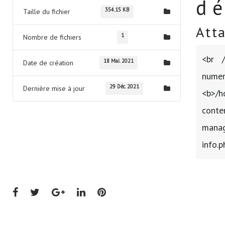
d
354.15 KB
Taille du fichier
Att
1
Nombre de fichiers
<br 
18 Mai. 2021
Date de création
num
29 Déc. 2021
Dernière mise à jour
<b>/h
conte
manag
info.
Facebook
Twitter
Google+
LinkedIn
Pinterest