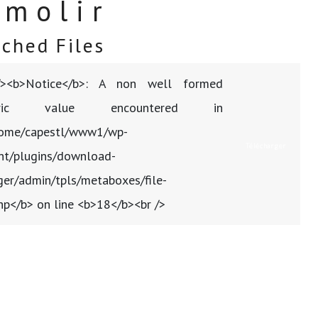
émolir
ached Files
/><b>Notice</b>: A non well formed
eric value encountered in
ome/capestl/www1/wp-
Télécharger
nt/plugins/download-
er/admin/tpls/metaboxes/file-
php</b> on line <b>18</b><br />