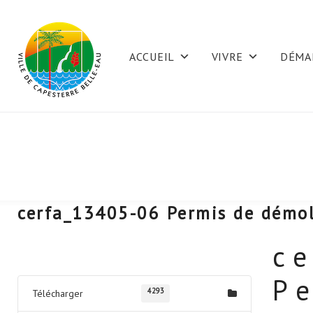
Skip
to
ACCUEIL
VIVRE
DÉMA
content
cerfa_13405-06 Permis de démol
c
Télécharger
P
4293
Télécharger