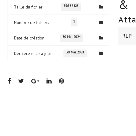
&
356.36 KB
Taille du fichier
Att
1
Nombre de fichiers
RLP -
30 Mai. 2024
Date de création
30 Mai. 2024
Dernière mise à jour
Facebook
Twitter
Google+
LinkedIn
Pinterest