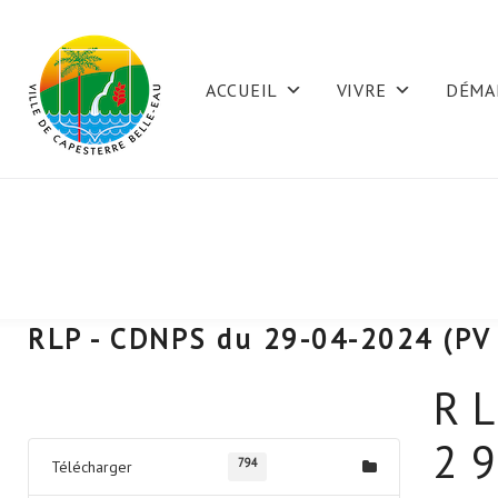
Skip
to
ACCUEIL
VIVRE
DÉMA
content
RLP - CDNPS du 29-04-2024 (PV 
R
Télécharger
2
794
Télécharger