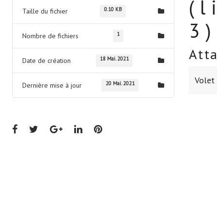
(
0.10 KB
Taille du fichier
3)
1
Nombre de fichiers
Att
18 Mai. 2021
Date de création
Volet 
20 Mai. 2021
Dernière mise à jour
Facebook
Twitter
Google+
LinkedIn
Pinterest