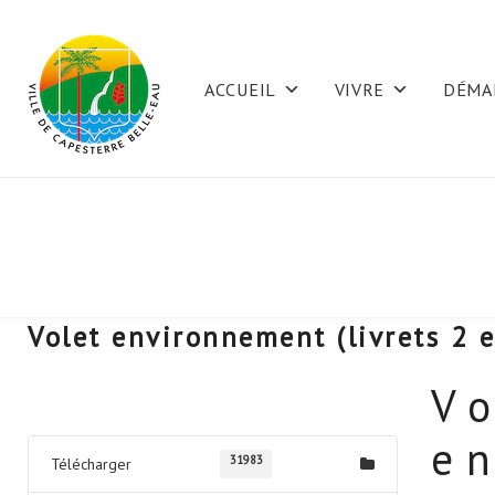
Skip
to
ACCUEIL
VIVRE
DÉMA
content
Volet environnement (livrets 2 e
V
Télécharger
e
31983
Télécharger