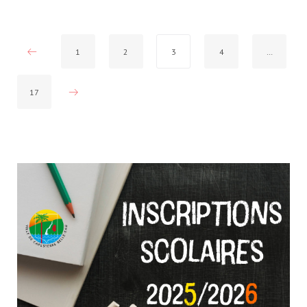
Pagination
1
2
3
4
…
des
publications
17