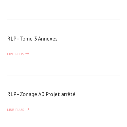
&
Aménagement
du
territoire
RLP - Tome 3 Annexes
LIRE PLUS
RLP - Zonage A0 Projet arrêté
LIRE PLUS