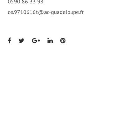
0590 86 33 98
ce.9710616t@ac-guadeloupe.fr
Facebook
Twitter
Google+
LinkedIn
Pinterest