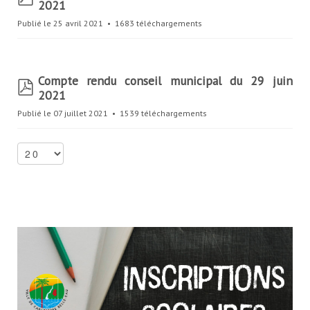
2021
d
f
Publié le 25 avril 2021
1683 téléchargements
Compte rendu conseil municipal du 29 juin
p
2021
d
f
Publié le 07 juillet 2021
1539 téléchargements
S
e
l
e
c
t
t
h
e
n
u
m