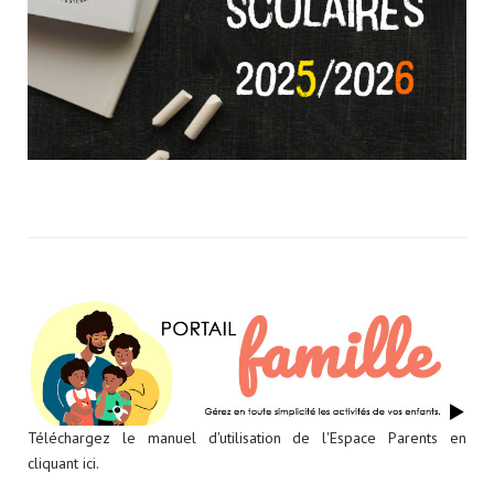
b
e
r
o
f
d
o
c
u
m
e
n
t
s
p
e
r
p
a
g
Téléchargez le manuel d'utilisation de l'Espace Parents en
e
cliquant ici.