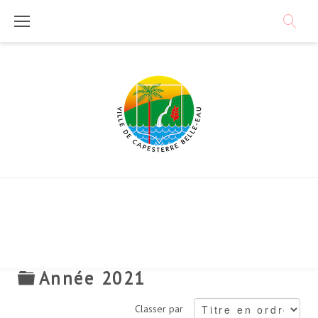
Skip
to
content
D
Année 2021
o
Classer par