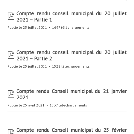
s
s
Compte rendu conseil municipal du 20 juillet
p
i
2021 – Partie 1
d
e
f
Publié le 25 juillet 2021
1697 téléchargements
r
Compte rendu conseil municipal du 20 juillet
p
2021 – Partie 2
d
f
Publié le 25 juillet 2021
1528 téléchargements
Compte rendu Conseil municipal du 21 janvier
p
2021
d
f
Publié le 25 avril 2021
1537 téléchargements
Compte rendu Conseil municipal du 25 février
p