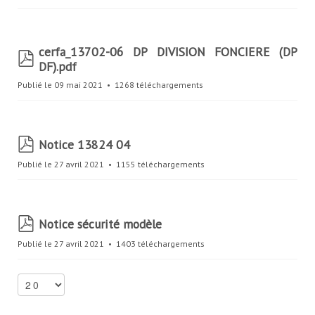
f
cerfa_13702-06 DP DIVISION FONCIERE (DP
p
DF).pdf
d
f
Publié le 09 mai 2021
1268 téléchargements
p
Notice 13824 04
d
Publié le 27 avril 2021
1155 téléchargements
f
p
Notice sécurité modèle
d
Publié le 27 avril 2021
1403 téléchargements
f
S
e
l