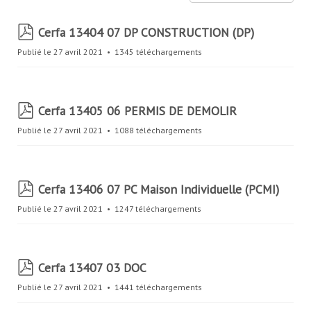
s
s
p
Cerfa 13404 07 DP CONSTRUCTION (DP)
i
d
Publié le 27 avril 2021
1345 téléchargements
f
e
r
p
Cerfa 13405 06 PERMIS DE DEMOLIR
d
Publié le 27 avril 2021
1088 téléchargements
f
p
Cerfa 13406 07 PC Maison Individuelle (PCMI)
d
Publié le 27 avril 2021
1247 téléchargements
f
p
Cerfa 13407 03 DOC
d
Publié le 27 avril 2021
1441 téléchargements
f