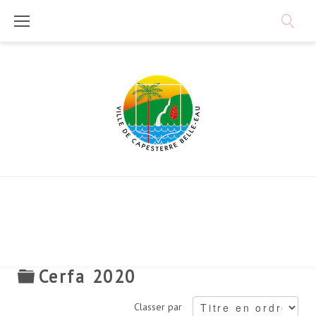
Skip
to
content
D
Cerfa 2020
o
Classer par