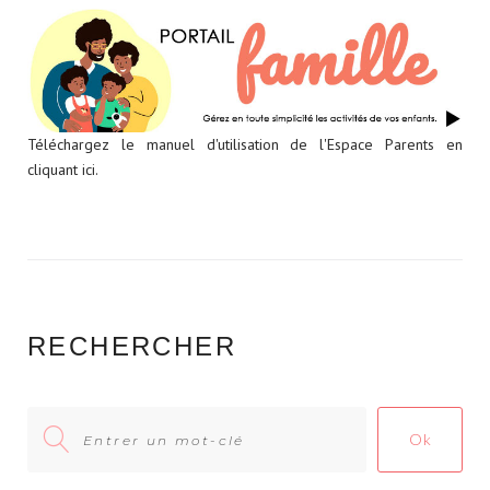
s
p
e
r
p
a
g
Téléchargez le manuel d'utilisation de l'Espace Parents en
e
cliquant ici.
RECHERCHER
Search
Ok
for: