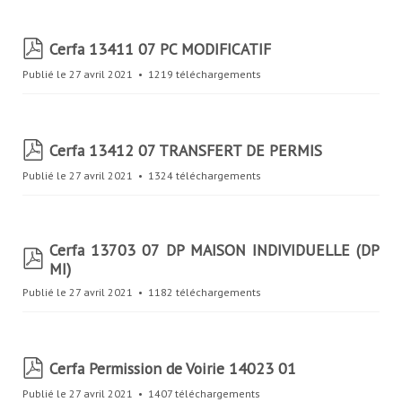
p
Cerfa 13411 07 PC MODIFICATIF
d
Publié le 27 avril 2021
1219 téléchargements
f
p
Cerfa 13412 07 TRANSFERT DE PERMIS
d
Publié le 27 avril 2021
1324 téléchargements
f
Cerfa 13703 07 DP MAISON INDIVIDUELLE (DP
p
MI)
d
f
Publié le 27 avril 2021
1182 téléchargements
p
Cerfa Permission de Voirie 14023 01
d
Publié le 27 avril 2021
1407 téléchargements