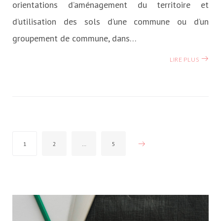
orientations d’aménagement du territoire et
d’utilisation des sols d’une commune ou d’un
groupement de commune, dans…
LIRE PLUS
Pagination
1
2
…
5
des
publications