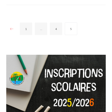
Pagination
1
…
4
5
des
publications